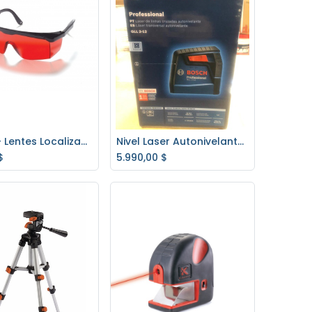
Gafas - Lentes Localizadores de Láser 840 KAPRO
Nivel Laser Autonivelante GLL 2-12 BOSCH (linea roja)
regar al carrito
Agregar al carrito
$
5.990,00
$