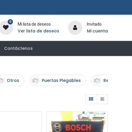
0
Mi lista de deseos
Invitado
Ver lista de deseos
Mi cuenta
Contáctenos
Otros
Puertas Plegables
Revocadore