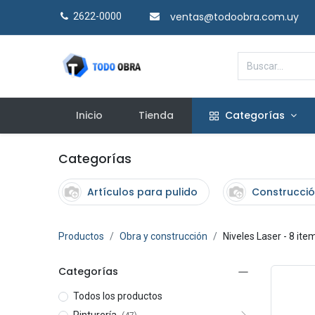
ventas@todoobra.com.uy
2622-0000​
Inicio
Tienda
Categorías
Categorías
Artículos para pulido
Construcció
Productos
Obra y construcción
Niveles Laser
- 8 ite
Categorías
Todos los productos
Pinturería