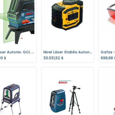
Nivel Laser Autoniv. GCL 2-15+RM1 Green BOSCH C/VALIJA
Nivel Láser Stabila Autonivelante LA5P
regar al carrito
Agregar al carrito
Ag
00
$
30.031,52
$
699,98