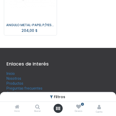
ANGULO METAL-PAPEL P/YESO 3,05 Mt.
204,00
$
Enlaces de Interés
Inicio
Nosotros
Productos
Preguntas frecuentes
Contáctenos
Filtros
0
Horario
Inicio
Buscar
Deseos
Cuenta