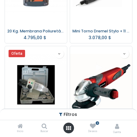
20 Kg. Membrana Poliuretánica Dessutol - BLANCO
Mini Torno Dremel Stylo + 11 Accesorios Oferta !!!
4.795,00
$
3.078,00
$
Oferta
Filtros
0
Termofusora 6 boquillas 800/1000w. *OFERTA*
Amoladora Angular 600w. W EINHELL RT-AG115
Inicio
Buscar
Deseos
Cuenta
1.975,00
$
2.490,00
$