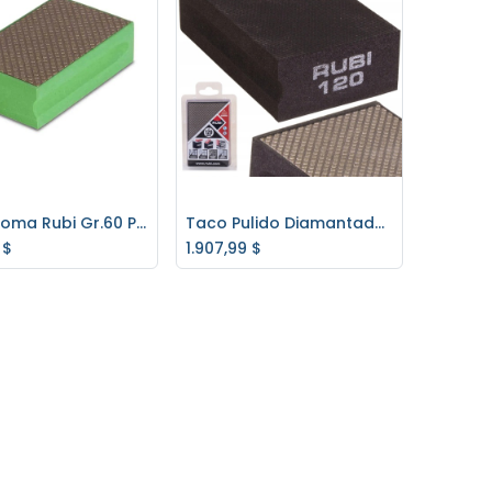
Taco Goma Rubi Gr.60 P/porcelanato 61974
Taco Pulido Diamantado Gr.120 61975 Rubí
regar al carrito
Agregar al carrito
$
1.907,99
$