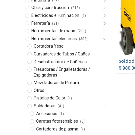
(47)
Obra y construcción
(213)
Electricidad e Iluminación
(6)
Ferretería
(21)
Herramientas de mano
(211)
Herramientas eléctricas
(303)
Cortadora Yeso
Curvadoras de Tubos / Caños
Desobstructora de Cañerias
Ag
9.980,0
Fresadoras / Engalletadoras /
Espigadoras
Mezcladoras de Pintura
Otros
Pistolas de Calor
(1)
Soldadoras
(41)
Accesorios
(1)
Caretas fotosensibles
(6)
Cortadoras de plasma
(1)