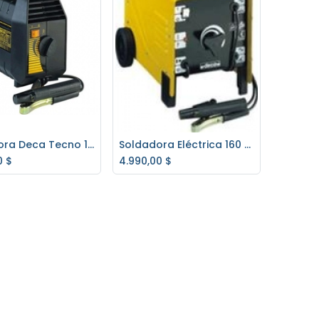
Soldadora Deca Tecno 165T 140 Amp.
Soldadora Eléctrica 160 A. Domus Deca 171E
regar al carrito
Agregar al carrito
0
$
4.990,00
$