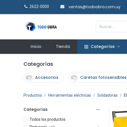
ventas@todoobra.com.uy
2622-0000​
Inicio
Tienda
Categorías
Categorías
Accesorios
Caretas fotosensibles
Productos
Herramientas eléctricas
Soldadoras
E
Categorías
Todos los productos
Pinturería