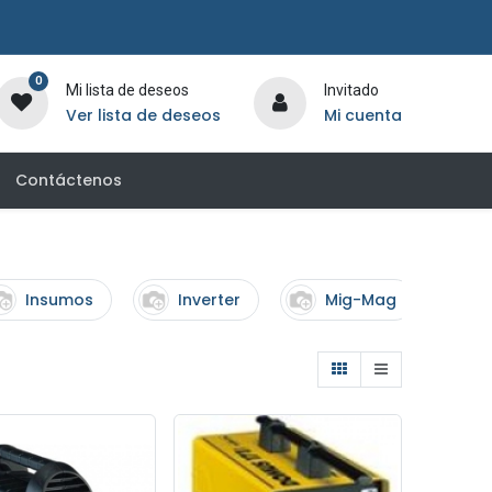
0
Mi lista de deseos
Invitado
Ver lista de deseos
Mi cuenta
Contáctenos
Insumos
Inverter
Mig-Mag
T