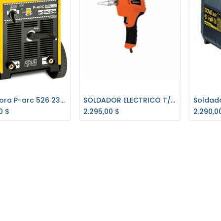
Soldadora P-arc 526 230/400v 260 Amp. Deca
SOLDADOR ELECTRICO T/PISTOLA SE720 GLADIATOR
regar al carrito
Agregar al carrito
Ag
0
$
2.295,00
$
2.290,0