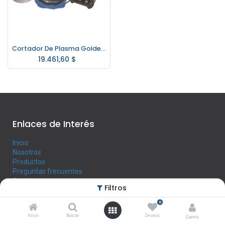
Cortador De Plasma Goldex Lgk-30 8mm
19.461,60
$
Enlaces de Interés
Inicio
Nosotros
Productos
Preguntas frecuentes
Contáctenos
Filtros
0
Horario
Inicio
Buscar
Deseos
Cuenta