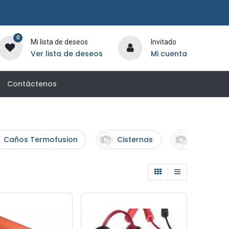
0
Mi lista de deseos
Invitado
Ver lista de deseos
Mi cuenta
Contáctenos
Caños Termofusion
Cisternas
Tanques P