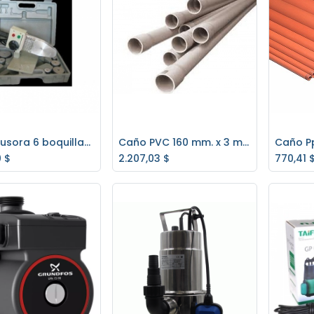
Termofusora 6 boquillas 800/1000w. *OFERTA*
Caño PVC 160 mm. x 3 mt. (3,2) Aprobado
regar al carrito
Agregar al carrito
Ag
0
$
2.207,03
$
770,41