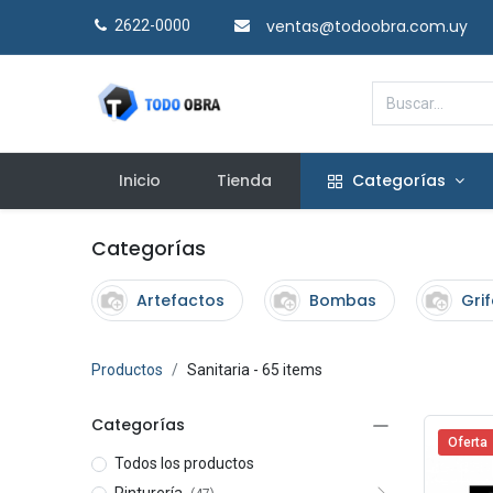
ventas@todoobra.com.uy
2622-0000​
Inicio
Tienda
Categorías
Categorías
Artefactos
Bombas
Grif
Productos
Sanitaria
- 65 items
Categorías
Oferta
Todos los productos
Pinturería