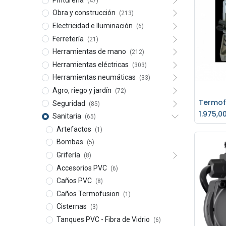
(47)
Obra y construcción
(213)
Electricidad e Iluminación
(6)
Ferretería
(21)
Herramientas de mano
(212)
Herramientas eléctricas
(303)
Herramientas neumáticas
(33)
Agro, riego y jardín
(72)
Seguridad
(85)
Ag
1.975,0
Sanitaria
(65)
Artefactos
(1)
Bombas
(5)
Grifería
(8)
Accesorios PVC
(6)
Caños PVC
(8)
Caños Termofusion
(1)
Cisternas
(3)
Tanques PVC - Fibra de Vidrio
(6)