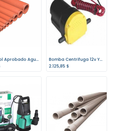
Caño Ppl Aprobado Agua Caliente 11/4"x6mts
Bomba Centrifuga 12v YB60M
regar al carrito
Agregar al carrito
$
2.125,85
$