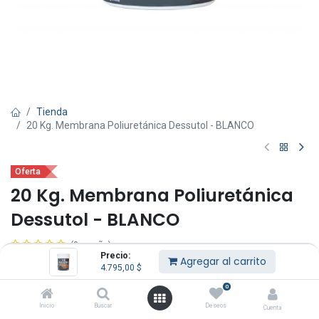
Tienda
20 Kg. Membrana Poliuretánica Dessutol - BLANCO
Oferta
20 Kg. Membrana Poliuretánica
Dessutol - BLANCO
(0 reseña)
Precio:
Agregar al carrito
Descripción: Supercapa Dessutol impermeabilizante para techos x
4.795,00
$
20 lts.
0
Color: Blanco, rojo, verde, gris, negro y beige.
Inicio
Buscar
Deseos
Cuenta