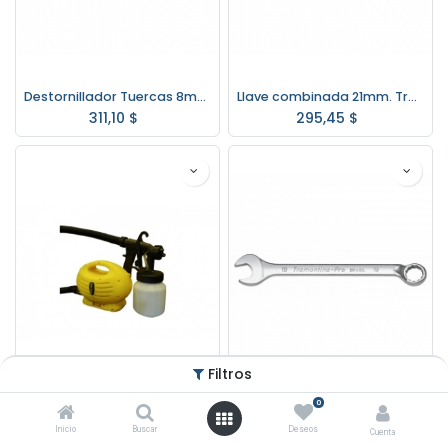
Destornillador Tuercas 8mm. Tramontina Pro 44250/008
Llave combinada 21mm. Tramontina Pro 44660/021
311,10
$
295,45
$
Filtros
0
Equipo de Pintar GOLDEX Hw-pz7010
Llave Combinada 8mm. Tramontina Pro 44660/008
Inicio
Buscar
Deseos
Cuenta
1.946,27
$
135,75
$