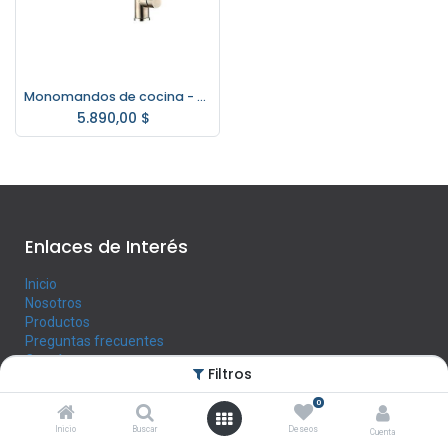
Monomandos de cocina - Cocina Restó 105
5.890,00
$
Enlaces de Interés
Inicio
Nosotros
Productos
Preguntas frecuentes
Contáctenos
Filtros
0
Horario
Inicio
Buscar
Deseos
Cuenta