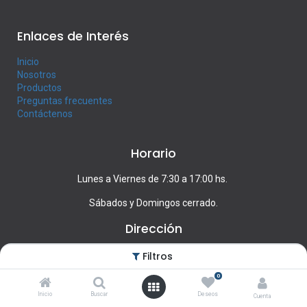
Enlaces de Interés
Inicio
Nosotros
Productos
Preguntas frecuentes
Contáctenos
Horario
Lunes a Viernes de 7:30 a 17:00 hs.
Sábados y Domingos cerrado.
Dirección
Francisco Llambí 1439, Montevideo
Filtros
0
Contacte con nosotros
Inicio
Buscar
Deseos
Cuenta