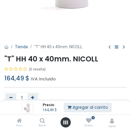
Tienda
"T" HH 40 x 40mm. NICOLL
"T" HH 40 x 40mm. NICOLL
(0 reseña)
164,49
$
IVA Incluido
Precio:
Agregar al carrito
164,49
$
Agregar al carrito
Comprar ahora
0
Añadir a lista de deseos
Inicio
Buscar
Deseos
Cuenta