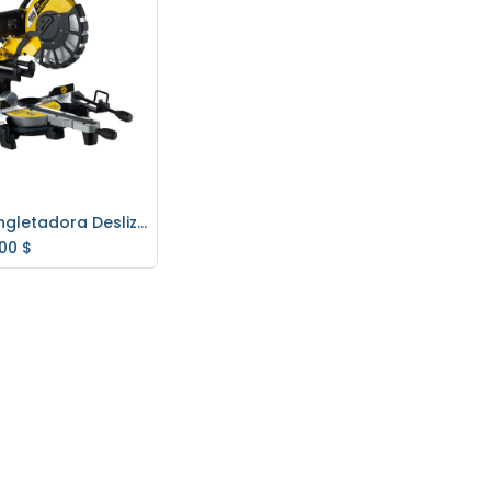
Sierra Ingletadora Desliz. 12" FEMI 100% Italiana TR1030DB
regar al carrito
,00
$