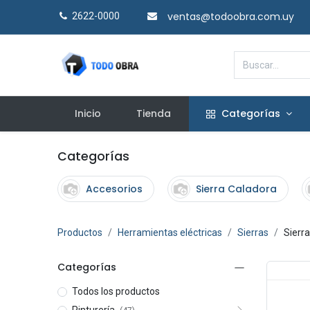
ventas@todoobra.com.uy
2622-0000​
Inicio
Tienda
Categorías
Categorías
Accesorios
Sierra Caladora
Productos
Herramientas eléctricas
Sierras
Sierra
Categorías
Todos los productos
Pinturería