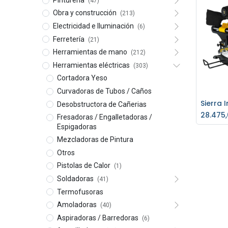
(47)
Obra y construcción
(213)
Electricidad e Iluminación
(6)
Ferretería
(21)
Herramientas de mano
(212)
Herramientas eléctricas
(303)
Cortadora Yeso
Curvadoras de Tubos / Caños
Desobstructora de Cañerias
Ag
28.475
Fresadoras / Engalletadoras /
Espigadoras
Mezcladoras de Pintura
Otros
Pistolas de Calor
(1)
Soldadoras
(41)
Termofusoras
Amoladoras
(40)
Aspiradoras / Barredoras
(6)