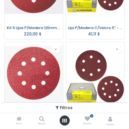
Kit 5 Lijas P/Madera 125mm. P/Lijadoras Gr.80 Bosch
Lija P/Madera C/Velcro 5" - 125mm. Klingspor Gr.40
220,00
$
41,11
$
Filtros
0
Kit 5 Lijas P/Madera 125mm. P/Lijadoras Gr.40 Bosch
Lija P/Madera C/Velcro 5" - 125mm. Klingspor Gr.60
Inicio
Buscar
Deseos
Cuenta
220,00
$
45,63
$