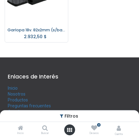
Garlopa 18v. 82x2mm (s/bat ni cargador) Gladiator Pro GR822/18
2.932,50
$
Enlaces de Interés
Inicio
Nosotros
Productos
Preguntas frecuentes
Contáctenos
Filtros
0
Horario
Inicio
Buscar
Deseos
Cuenta