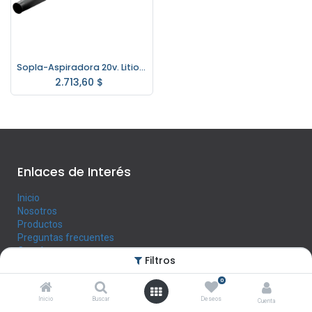
Sopla-Aspiradora 20v. Litio Hyundai SIN Bat. ni Cargador
2.713,60
$
Enlaces de Interés
Inicio
Nosotros
Productos
Preguntas frecuentes
Contáctenos
Filtros
0
Horario
Inicio
Buscar
Deseos
Cuenta