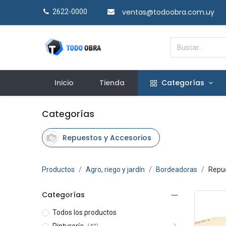
ventas@todoobra.com.uy
2622-0000​
Inicio
Tienda
Categorías
Categorías
Repuestos y Accesorios
Productos
Agro, riego y jardín
Bordeadoras
Repue
Categorías
Todos los productos
Pinturería