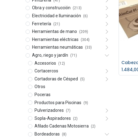
(47)
Obra y construcción
(213)
Electricidad e Iluminación
(6)
Ferretería
(21)
Herramientas de mano
(209)
Herramientas eléctricas
(304)
Herramientas neumáticas
(33)
Agro, riego y jardín
(71)
Accesorios
(12)
Ag
1.484,0
Cortacercos
Cortadoras de Césped
(5)
Otros
Poceras
Productos para Piscinas
(9)
Pulverizadores
(7)
Sopla-Aspiradores
(2)
Afilado Cadenas Motosierra
(2)
Bordeadoras
(8)