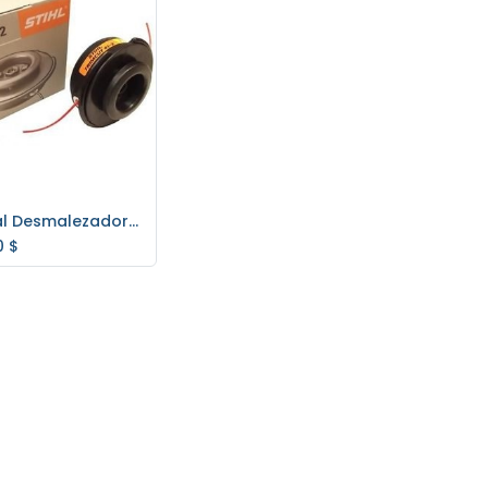
Cabezal Desmalezadora Trimcut 41-2 Stihl
regar al carrito
0
$