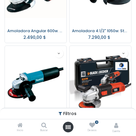
Amoladora Angular 600w. W EINHELL RT-AG115
Amoladora 4.1/2" 1050w. Stanley SGS1045
2.490,00
$
7.290,00
$
Filtros
0
Amoladora 4.1/2" Makita 840w. 9557nb
Amoladora 4½" G720K C/Maletin Black+Decker 820w
Inicio
Buscar
Deseos
Cuenta
4.197,61
$
4.990,00
$