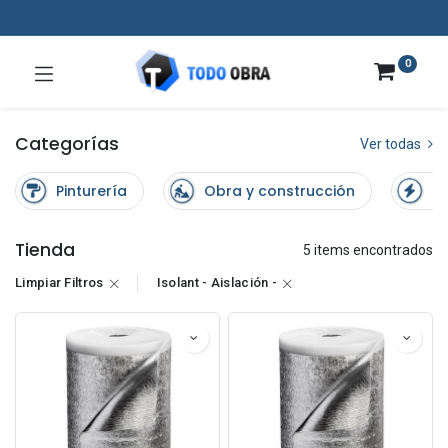
0
Categorías
Ver todas
Pinturería
Obra y construcción
El
Tienda
5 items encontrados
Limpiar Filtros
Isolant - Aislación -