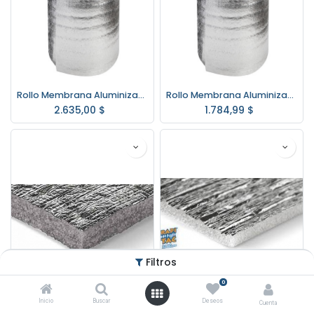
Rollo Membrana Aluminizada Bajo Teja-Chapa 10mm. RUFI10
Rollo Membrana Aluminizada Bajo Teja-Chapa 5mm. RUFI5
2.635,00
$
1.784,99
$
Filtros
0
Inicio
Buscar
Deseos
Cuenta