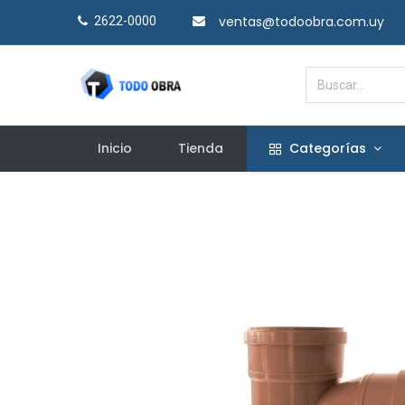
ventas@todoobra.com.uy
2622-0000​
Inicio
Tienda
Categorías