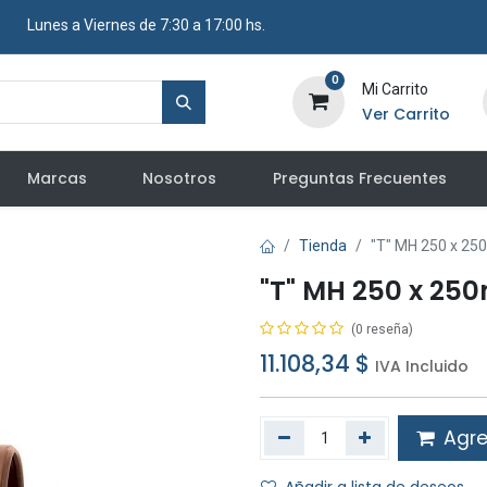
​ Lunes a Viernes de 7:30 a 17:00 hs.
0
Mi Carrito
Ver Carrito
Marcas
Nosotros
Preguntas Frecuentes
Tienda
"T" MH 250 x 25
"T" MH 250 x 25
(0 reseña)
11.108,34
$
IVA Incluido
Agreg