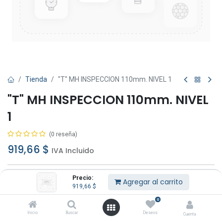
Tienda
"T" MH INSPECCION 110mm. NIVEL 1
"T" MH INSPECCION 110mm. NIVEL
1
(0 reseña)
919,66
$
IVA Incluido
Precio:
Agregar al carrito
919,66
$
0
Agregar al carrito
Comprar ahora
Inicio
Buscar
Deseos
Cuenta