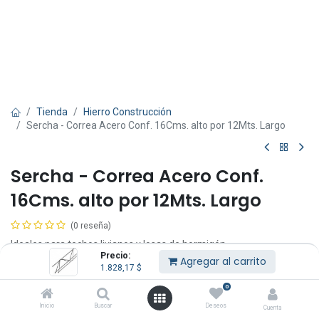
Tienda
Hierro Construcción
Sercha - Correa Acero Conf. 16Cms. alto por 12Mts. Largo
Sercha - Correa Acero Conf.
16Cms. alto por 12Mts. Largo
(0 reseña)
Ideales para techos livianos y losas de hormigón.
Precio:
Agregar al carrito
1.828,17
$
Precio por sercha de 12mts. a retirar de nuestro local.
Son producidas con alambre para concreto y utilizadas en losas
0
premoldeadas, losas planas, losas autoportantes, tableros de
Inicio
Buscar
Deseos
Cuenta
puentes y viaductos, espalderas de cortinas y como espaciadores