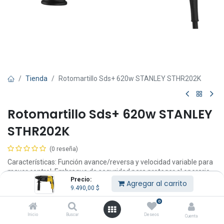
Tienda
Rotomartillo Sds+ 620w STANLEY STHR202K
Rotomartillo Sds+ 620w STANLEY
STHR202K
(0 reseña)
Características: Función avance/reversa y velocidad variable para
mayor control. Embrague de seguridad para proteger al operario.
Precio:
Agregar al carrito
9.490,00
$
9.490,00
$
IVA Incluido
0
Inicio
Buscar
Deseos
Cuenta