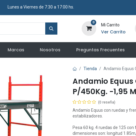
​ Lunes a Viernes de 7:30 a 17:00 hs.
0
Mi Carrito
Ver Carrito
Marcas
Nosotros
Preguntas Frecuentes
Tienda
Andamio Equus C
Andamio Equus 
P/450Kg. -1,95 M
(0 reseña)
Andamio Equus con ruedas y freno
estabilizadores.
Pesa 60 kg. 4 ruedas de 125 con f
dimensiones son: longitud 1.85m,