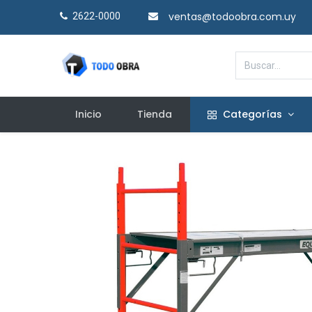
ventas@todoobra.com.uy
2622-0000​
Inicio
Tienda
Categorías