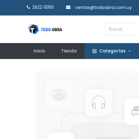
ventas@todoobra.com.uy
2622-0000​
Inicio
Tienda
Categorías