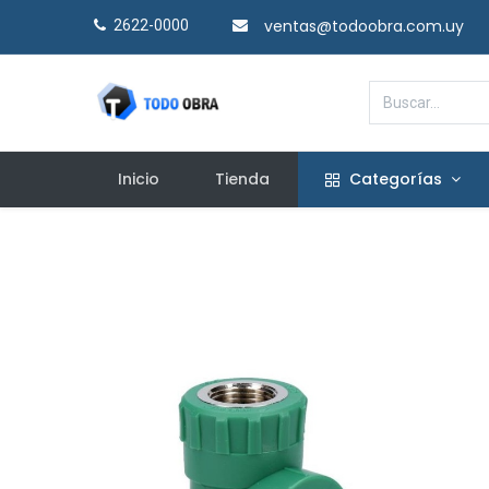
ventas@todoobra.com.uy
2622-0000​
Inicio
Tienda
Categorías