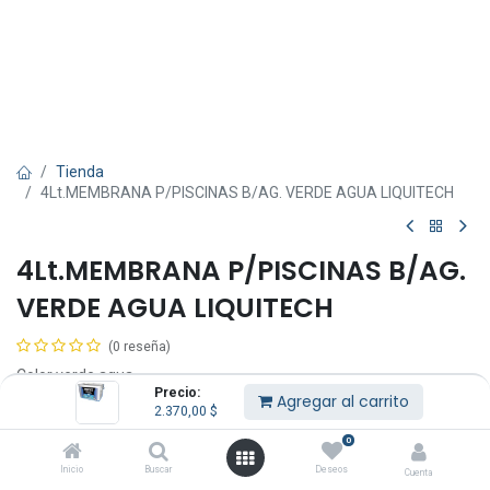
Tienda
4Lt.MEMBRANA P/PISCINAS B/AG. VERDE AGUA LIQUITECH
4Lt.MEMBRANA P/PISCINAS B/AG.
VERDE AGUA LIQUITECH
(0 reseña)
Color verde agua.
Precio:
Agregar al carrito
2.370,00
$
Liquitech es distinta: porque es una pintura 3 en 1 especialmente
creada para pintar y sellar en simultáneo, permitiendo embellecer
0
y reparar las microfisuras que presenten las piscinas de cemento.
Inicio
Buscar
Deseos
Cuenta
También es antialgas, evitando la formación de algas en la