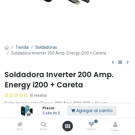
Tienda
Soldadoras
Soldadora Inverter 200 Amp. Energy i200 + Careta
Soldadora Inverter 200 Amp.
Energy i200 + Careta
(0 reseña)
Soldadora Inverter Energy 200 Amp I200/220 + Careta
Precio:
Fotocromatica.
Agregar al carrito
5.689,99
$
Gran potencia 200 Amp.
Garantía: 12 meses.
0
Contenido:
Inicio
Buscar
Deseos
Cuenta
1 soldadora inverter electrodo, 1 pinza porta electrodo, 1 pinza de