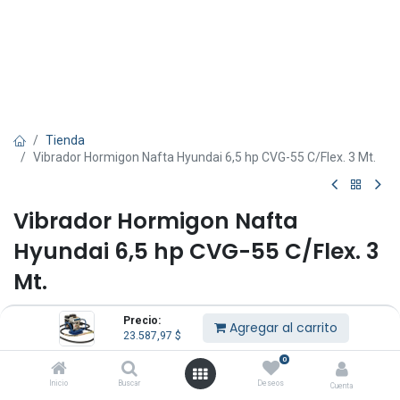
Tienda
Vibrador Hormigon Nafta Hyundai 6,5 hp CVG-55 C/Flex. 3 Mt.
Vibrador Hormigon Nafta
Hyundai 6,5 hp CVG-55 C/Flex. 3
Mt.
(0 reseña)
Precio:
Agregar al carrito
23.587,97
$
Vibrador hormigón nafta Hyundai 6,5 HP CVG-55.
Motor Hyundai 4 tiempos 6,5 HP.
0
Conector rápido con chaveta.
Inicio
Buscar
Deseos
Facturar 1-HYCVG55+CV-38-3.
Cuenta