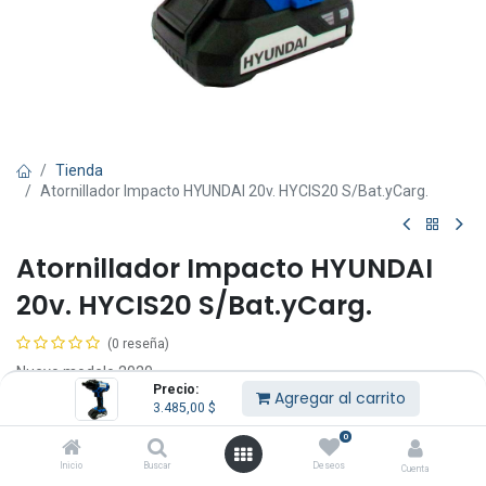
Tienda
Atornillador Impacto HYUNDAI 20v. HYCIS20 S/Bat.yCarg.
Atornillador Impacto HYUNDAI
20v. HYCIS20 S/Bat.yCarg.
(0 reseña)
Nuevo modelo 2020.
Precio:
Herramienta sin cargador ni batería.
Agregar al carrito
3.485,00
$
Es ideal para comprar con un taladro atornillador que si las trae.
0
Garantía: 1 año.
Inicio
Buscar
Deseos
Cuenta