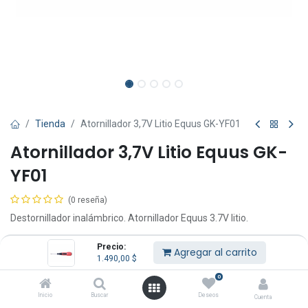
Tienda
Atornillador 3,7V Litio Equus GK-YF01
Atornillador 3,7V Litio Equus GK-
YF01
(0 reseña)
Destornillador inalámbrico. Atornillador Equus 3.7V litio.
1.490,00
$
IVA Incluido
Precio:
Agregar al carrito
1.490,00
$
0
Inicio
Buscar
Deseos
Cuenta