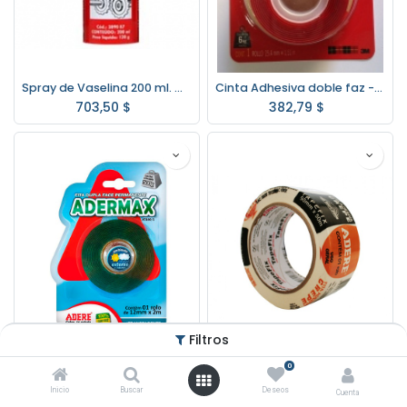
Spray de Vaselina 200 ml. Wurth
Cinta Adhesiva doble faz -3M- Interior Transparente
703,50
$
382,79
$
Filtros
0
Cinta Doble Faz Transparente 12mm.x2mt. ADERE
Cinta Enmascarar 50mm. x 50 mt. ADERE 427/s
Inicio
Buscar
Deseos
Cuenta
160,00
$
259,99
$