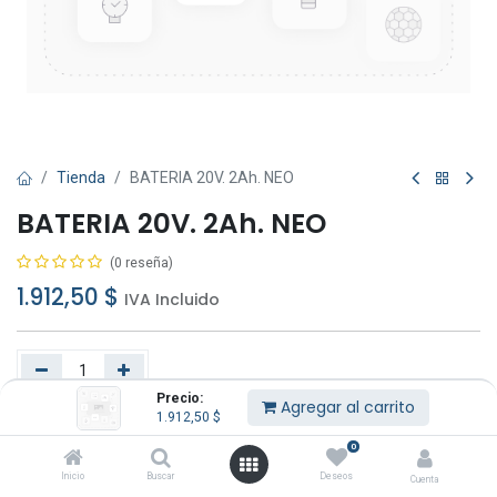
Tienda
BATERIA 20V. 2Ah. NEO
BATERIA 20V. 2Ah. NEO
(0 reseña)
1.912,50
$
IVA Incluido
Precio:
Agregar al carrito
1.912,50
$
Agregar al carrito
Comprar ahora
0
Añadir a lista de deseos
Inicio
Buscar
Deseos
Cuenta