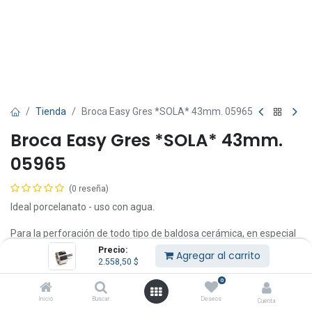
Tienda
Broca Easy Gres *SOLA* 43mm. 05965
Broca Easy Gres *SOLA* 43mm.
05965
(0 reseña)
Ideal porcelanato - uso con agua.
Para la perforación de todo tipo de baldosa cerámica, en especial
las de gres porcelánico, y otros materiales de revestimiento como
Precio:
Agregar al carrito
el mármol y el granito.
2.558,50
$
0
La gama Easygres son brocas de diamante electrodepositado, de
corte húmedo, aptas para utilizar con taladro eléctrico sin
Inicio
Buscar
Deseos
Cuenta