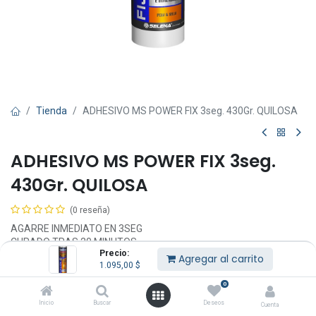
Tienda
ADHESIVO MS POWER FIX 3seg. 430Gr. QUILOSA
ADHESIVO MS POWER FIX 3seg.
430Gr. QUILOSA
(0 reseña)
AGARRE INMEDIATO EN 3SEG
CURADO TRAS 20 MINUTOS
Precio:
FUERZA TOTAL EN 3 HORAS
Agregar al carrito
1.095,00
$
RESISTENCIA FINAL 400 TON/M2
0
horra tiempo y dinero
Inicio
Buscar
Deseos
Cuenta
Ahorra en la parte más costosa en los trabajos de construcción.