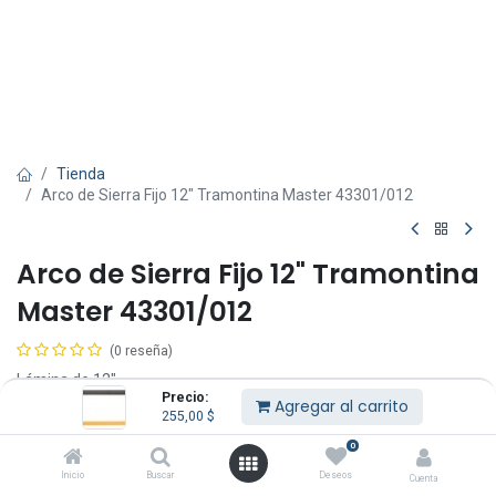
Tienda
Arco de Sierra Fijo 12" Tramontina Master 43301/012
Arco de Sierra Fijo 12" Tramontina
Master 43301/012
(0 reseña)
Lámina de 12".
Precio:
Pintura electrostática negra.
Agregar al carrito
255,00
$
Mango ergonómico inyectado.
0
255,00
$
IVA Incluido
Inicio
Buscar
Deseos
Cuenta