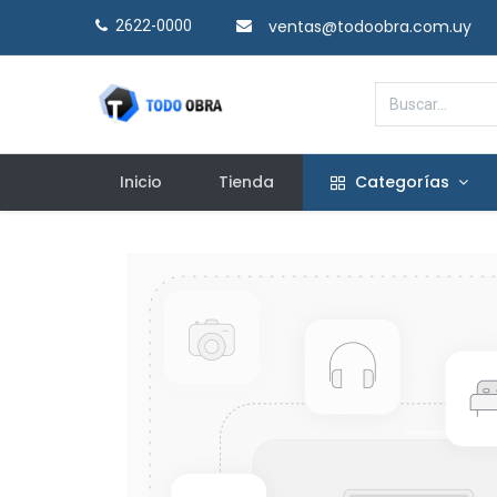
ventas@todoobra.com.uy
2622-0000​
Inicio
Tienda
Categorías