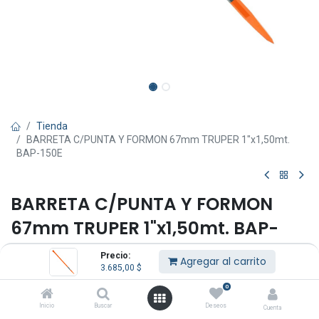
Tienda
BARRETA C/PUNTA Y FORMON 67mm TRUPER 1"x1,50mt.
BAP-150E
BARRETA C/PUNTA Y FORMON
67mm TRUPER 1"x1,50mt. BAP-
150E
Precio:
Agregar al carrito
3.685,00
$
(0 reseña)
0
3.685,00
$
IVA Incluido
Inicio
Buscar
Deseos
Cuenta