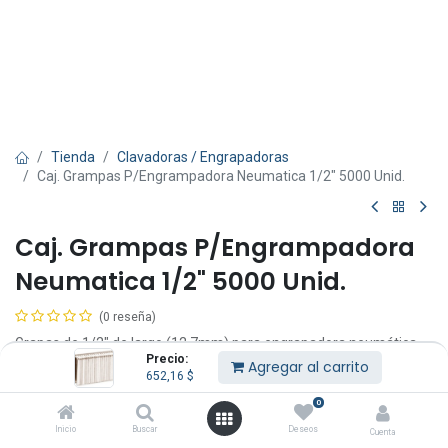
Tienda
Clavadoras / Engrapadoras
Caj. Grampas P/Engrampadora Neumatica 1/2" 5000 Unid.
Caj. Grampas P/Engrampadora
Neumatica 1/2" 5000 Unid.
(0 reseña)
Grapas de 1/2" de largo (12,7mm) para engrapadora neumática
Precio:
Truper.
Agregar al carrito
652,16
$
652,16
$
IVA Incluido
0
Inicio
Buscar
Deseos
Cuenta