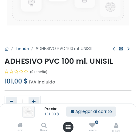
Tienda
ADHESIVO PVC 100 ml. UNISIL
ADHESIVO PVC 100 ml. UNISIL
(0 reseña)
101,00
$
IVA Incluido
Precio:
Agregar al carrito
101,00
$
Agregar al carrito
Comprar ahora
0
Añadir a lista de deseos
Inicio
Buscar
Deseos
Cuenta