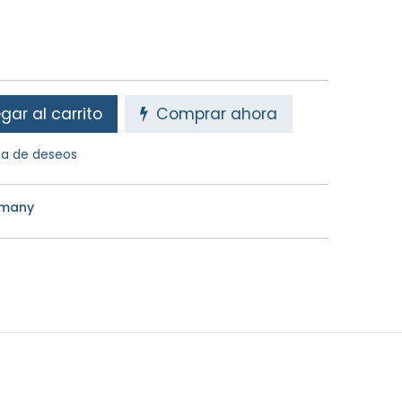
ar al carrito
Comprar ahora
sta de deseos
rmany