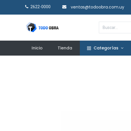
ventas@todoobra.com.uy
2622-0000​
Inicio
Tienda
Categorías