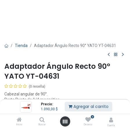
Tienda
Adaptador Ángulo Recto 90° YATO YT-04631
Adaptador Ángulo Recto 90°
YATO YT-04631
(0 reseña)
Cabezal angular de 90°.
Porta Punta de 1/4 magnético.
Precio:
Este producto NO es de impacto y no debe usarse con
Agregar al carrito
1.090,00
$
taladros/destornilladores de impacto.
Garantía 1 año por defectos de fabricación.
0
Inicio
Buscar
Deseos
1.090,00
$
Cuenta
IVA Incluido