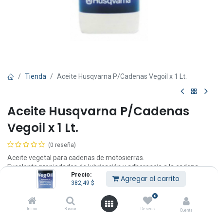
Tienda
Aceite Husqvarna P/Cadenas Vegoil x 1 Lt.
Aceite Husqvarna P/Cadenas
Vegoil x 1 Lt.
(0 reseña)
Aceite vegetal para cadenas de motosierras.
Excelente propiedades de lubricación y adherencia a la cadena.
Precio:
Envase de 1 Lt.
Agregar al carrito
382,49
$
Excelente propiedades lubricantes.
0
Aceite para cadena de motosierras.
Inicio
Buscar
Deseos
Cuenta
Lubricante cadena.