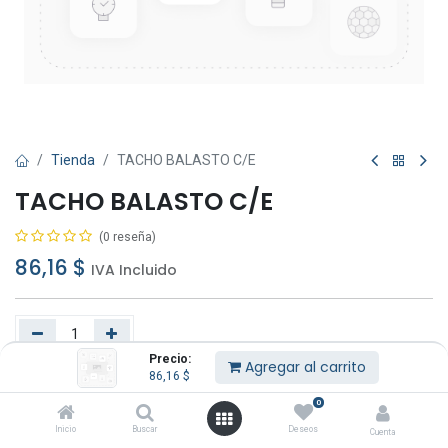
Tienda
TACHO BALASTO C/E
TACHO BALASTO C/E
(0 reseña)
86,16
$
IVA Incluido
Precio:
Agregar al carrito
86,16
$
Agregar al carrito
Comprar ahora
0
Añadir a lista de deseos
Inicio
Buscar
Deseos
Cuenta