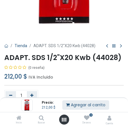
Tienda
ADAPT. SDS 1/2"X20 Kwb (44028)
ADAPT. SDS 1/2"X20 Kwb (44028)
(0 reseña)
212,00
$
IVA Incluido
Precio:
Agregar al carrito
212,00
$
Agregar al carrito
Comprar ahora
0
Añadir a lista de deseos
Inicio
Buscar
Deseos
Cuenta