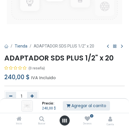
Tienda
ADAPTADOR SDS PLUS 1/2" x 20
ADAPTADOR SDS PLUS 1/2" x 20
(0 reseña)
240,00
$
IVA Incluido
Precio:
Agregar al carrito
240,00
$
Agregar al carrito
Comprar ahora
0
Añadir a lista de deseos
Inicio
Buscar
Deseos
Cuenta