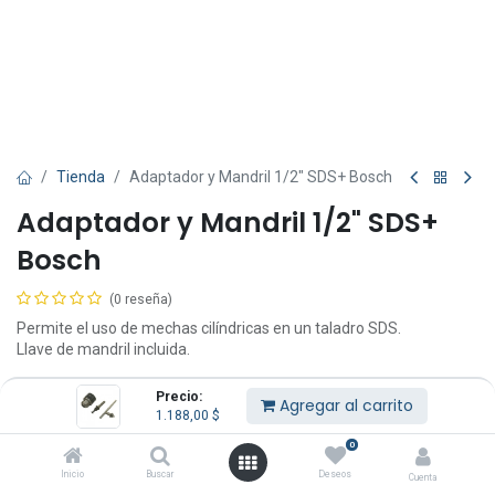
Tienda
Adaptador y Mandril 1/2" SDS+ Bosch
Adaptador y Mandril 1/2" SDS+
Bosch
(0 reseña)
Permite el uso de mechas cilíndricas en un taladro SDS.
Llave de mandril incluida.
1.188,00
$
IVA Incluido
Precio:
Agregar al carrito
1.188,00
$
0
Inicio
Buscar
Deseos
Cuenta