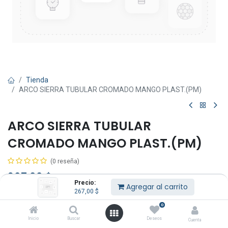
Tienda
ARCO SIERRA TUBULAR CROMADO MANGO PLAST.(PM)
ARCO SIERRA TUBULAR
CROMADO MANGO PLAST.(PM)
(0 reseña)
267,00
$
IVA Incluido
Precio:
Agregar al carrito
267,00
$
0
Inicio
Buscar
Deseos
Cuenta