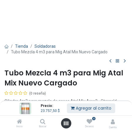
Tienda
Soldadoras
Tubo Mezcla 4 m3 para Mig Atal Mix Nuevo Cargado
Tubo Mezcla 4 m3 para Mig Atal
Mix Nuevo Cargado
(0 reseña)
Cilindro 4m3 para mezcla de gases Atal Mix Arco2 - Stargold.
Precio:
Para uso con soldadoras Mig.
Agregar al carrito
23.757,50
$
El tubo se entrega cargado y con prueba hidráulica vigente por 5
años.
0
Son tubos nuevos sin uso, homologados y aprobados para cargar
Inicio
Buscar
Deseos
Cuenta
en cualquier compañía de gases.