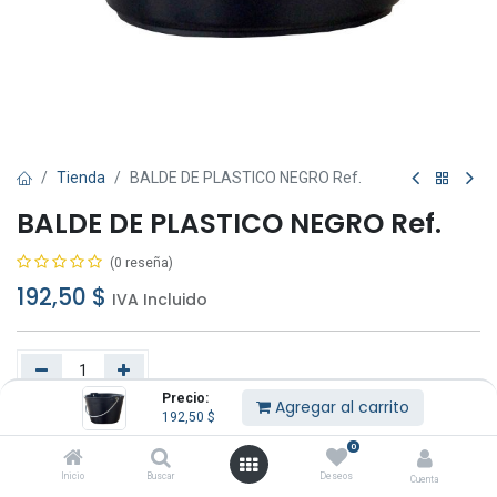
Tienda
BALDE DE PLASTICO NEGRO Ref.
BALDE DE PLASTICO NEGRO Ref.
(0 reseña)
192,50
$
IVA Incluido
Precio:
Agregar al carrito
192,50
$
Agregar al carrito
Comprar ahora
0
Añadir a lista de deseos
Inicio
Buscar
Deseos
Cuenta